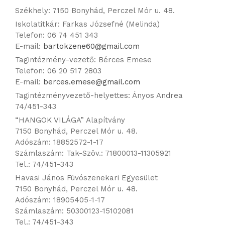
Székhely: 7150 Bonyhád, Perczel Mór u. 48.
Iskolatitkár: Farkas Józsefné (Melinda)
Telefon: 06 74 451 343
E-mail:
bartokzene60@gmail.com
Tagintézmény-vezető: Bérces Emese
Telefon: 06 20 517 2803
E-mail:
berces.emese@gmail.com
Tagintézményvezető-helyettes: Ányos Andrea
74/451-343
“HANGOK VILÁGA” Alapítvány
7150 Bonyhád, Perczel Mór u. 48.
Adószám: 18852572-1-17
Számlaszám: Tak-Szöv.: 71800013-11305921
Tel.: 74/451-343
Havasi János Fúvószenekari Egyesület
7150 Bonyhád, Perczel Mór u. 48.
Adószám: 18905405-1-17
Számlaszám: 50300123-15102081
Tel.: 74/451-343