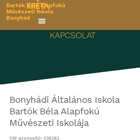
Skip
Bartók Béla Alapfokú
to
Művészeti Iskola
Bonyhád
content
KAPCSOLAT
Bonyhádi Általános Iskola
Bartók Béla Alapfokú
Művészeti Iskolája
OM azonosító: 036263