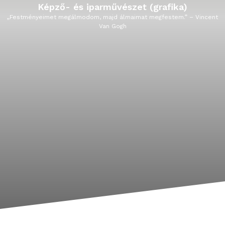
Táncművészet
t
„Amit már eltáncoltál, azt senki se veheti el tőled.” – Gabriel Garcí
Márquez