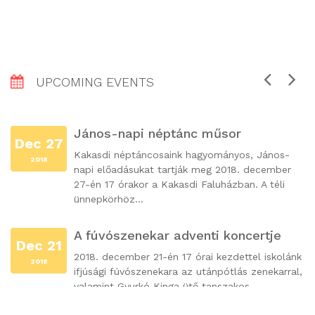
UPCOMING EVENTS
János-napi néptánc műsor
Dec 27
Kakasdi néptáncosaink hagyományos, János-
2018
napi előadásukat tartják meg 2018. december
27-én 17 órakor a Kakasdi Faluházban. A téli
ünnepkörhöz...
A fúvószenekar adventi koncertje
Dec 21
2018. december 21-én 17 órai kezdettel iskolánk
2018
ák
ifjúsági fúvószenekara az utánpótlás zenekarral,
valamint Gyurkó Kinga ütő tanszakos
növendékeivel...