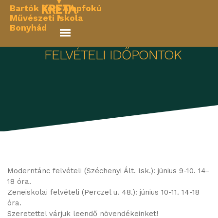
Skip
Bartók Béla Alapfokú
to
Művészeti Iskola
Bonyhád
content
FELVÉTELI IDŐPONTOK
Moderntánc felvételi (Széchenyi Ált. Isk.): június 9-10. 14-
18 óra.
Zeneiskolai felvételi (Perczel u. 48.): június 10-11. 14-18
óra.
Szeretettel várjuk leendő növendékeinket!