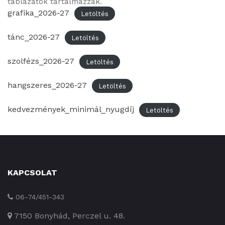
táblázatok tartalmazzák.
grafika_2026-27
Letöltés
tánc_2026-27
Letöltés
szolfézs_2026-27
Letöltés
hangszeres_2026-27
Letöltés
kedvezmények_minimál_nyugdíj
Letöltés
KAPCSOLAT
06-74/451-343
7150 Bonyhád, Perczel u. 48.